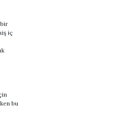
bir
iş iç
uk
çin
rken bu