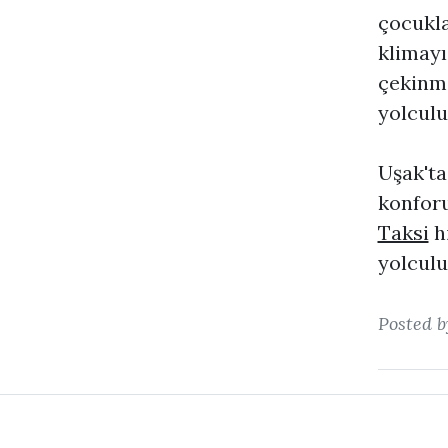
çocukla
klimayı
çekinme
yolculu
Uşak'ta
konforu
Taksi
hi
yolculuk
Posted 