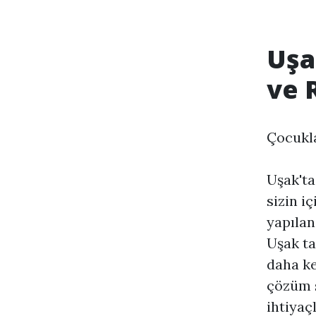
Uşa
ve 
Çocukla
Uşak'ta
sizin i
yapılan
Uşak ta
daha ke
çözüm s
ihtiyaç