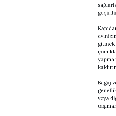
sağlarl
geçiril
Kapıdan
evinizi
gitmek 
çocukla
yapma 
kaldırır
Bagaj v
genelli
veya di
taşıman