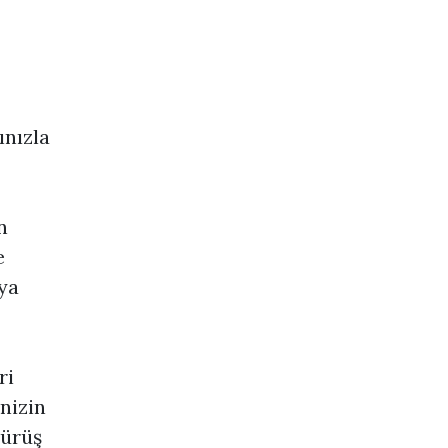
ınızla
n
e
ya
ri
enizin
sürüş