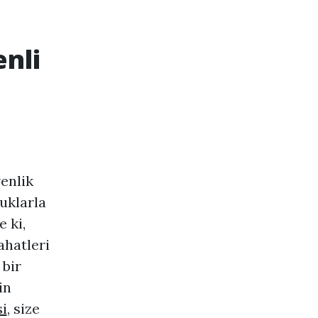
nli
venlik
uklarla
 ki,
ahatleri
 bir
in
i
, size