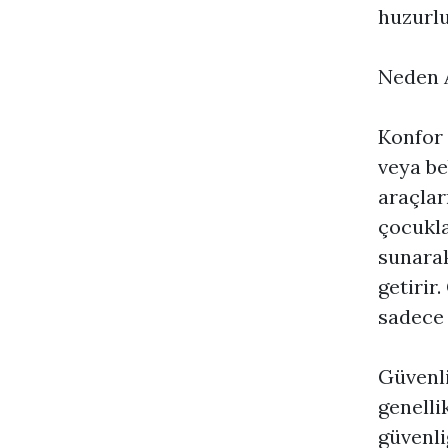
huzurlu
Neden A
Konfor 
veya be
araçlar
çocuklar
sunarak
getirir
sadece 
Güvenli
genelli
güvenli