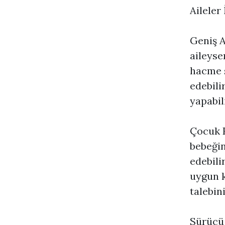
Aileler
Geniş A
aileyse
hacme s
edebili
yapabili
Çocuk 
bebeğin
edebilir
uygun k
talebin
Sürücü 