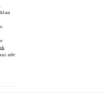
,
aktan
r.
te
ak
maz aile