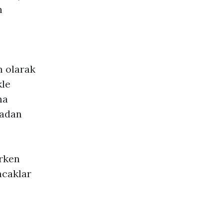
n
m olarak
kle
ma
tadan
erken
ncaklar